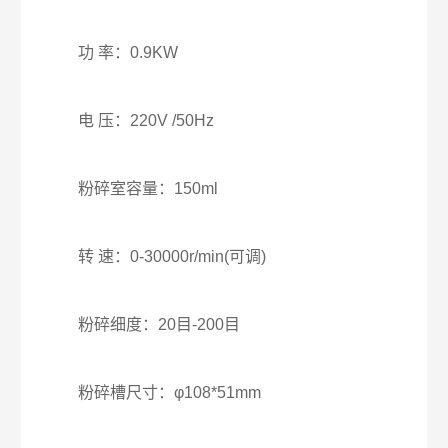
功 率：0.9KW
电 压：220V /50Hz
粉碎室容量：150ml
转 速：0-30000r/min(可调)
粉碎细度：20目-200目
粉碎槽尺寸：φ108*51mm