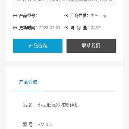
的原料。SM-3系列小型粉碎机是一款实验室常用粉碎
设备，该机适用于干燥的食品，药品，土壤，谷物，
产品型号：
厂商性质：
生产厂家
矿石，陶瓷等物料的粉碎。
更新时间：
2023-07-31
访 问 量：
3457
产品咨询
联系我们
产品详情
品 名：小型低温冷冻粉碎机
型 号：SM-3C