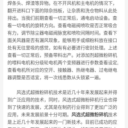
焊条头、焊渣等异物。在不开风机和主电机的情况下，
翻开进料口下面的除杂挡板，让杂质和洗仓物料从此处
排出。当我们前期查看一切正常后，通电启动设备。查
看一切电机的旋转方向。查看电磁阀喷吹是否正常吸合
有力，调节除尘器电磁阀脉宽和喷吹间隔时间。查看下
面关风器是否有漏风现象，能够用手或细粉料放在接口
处有无往里吸的感觉，如有有必要进行密封处理。上述
查看一切正常后，预备带料出产。对添加剂超微粉碎机
的喂料电机和分级轮电机两个变频器进行参数查看设定,
查看电机所对应的空开、接触器、热继电器、过电继电
器调整是否适宜，将一次线悉数从头锁紧一遍。
风选式超微粉碎机技术是近几十年来发展起来并得
到广泛应用的技术，同时，风选式超微粉碎机行业也得
到了快速的发展，尤其是在制药行业得到了更加广泛的
应用，未来发展前景十分可期。
风选式超微粉碎机
技术
是上近几十年发展起来的一门新技术。目前已成功的应