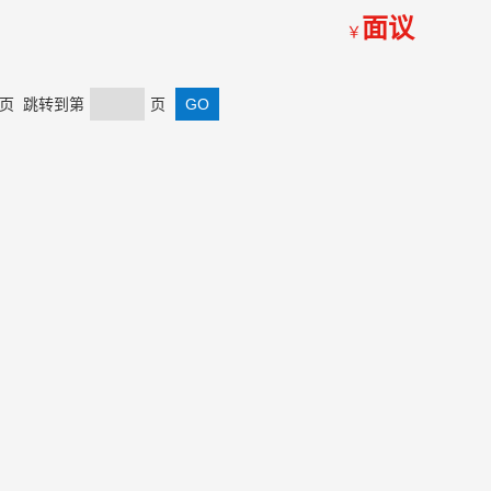
面议
￥
 末页 跳转到第
页