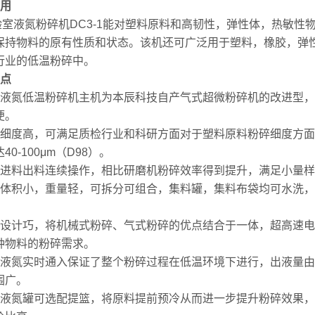
应用
室液氮粉碎机DC3-1能对塑料原料和高韧性，弹性体，热敏性
保持物料的原有性质和状态。该机还可广泛用于塑料，橡胶，弹
行业的低温粉碎中。
特点
）液氮低温粉碎机主机为本辰科技自产气式超微粉碎机的改进型
便。
）细度高，可满足质检行业和科研方面对于塑料原料粉碎细度方面的
40-100μm（D98）。
）进料出料连续操作，相比研磨机粉碎效率得到提升，满足小量
）体积小，重量轻，可拆分可组合，集料罐，集料布袋均可水洗
）设计巧，将机械式粉碎、气式粉碎的优点结合于一体，超高速
种物料的粉碎需求。
）液氮实时通入保证了整个粉碎过程在低温环境下进行，出液量
围广。
）液氮罐可选配提篮，将原料提前预冷从而进一步提升粉碎效果