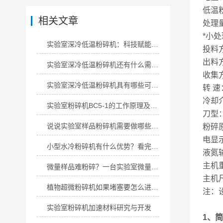
低温
相关文章
处理量
*小
实验室深冷低温粉碎机：科技赋能的微粒制备设备
投料
出料
实验室深冷低温粉碎机还有什么需要了解
收集
实验室深冷低温粉碎机具有哪些可行性
转 速
冷却
实验室粉碎机BC5-1的工作原理及各部件的功能
刀型
说说实验室样品粉碎机需要做哪些检查
粉碎
电显
小型水冷粉碎机有什么优势？看完就懂
液氮
主机
微量样品难粉碎？一台实验室微量粉碎机轻松搞定
主机尺
植物超微粉碎机如果堵塞要怎么进行处理
注：
实验室粉碎机加速材料研究与开发
1、