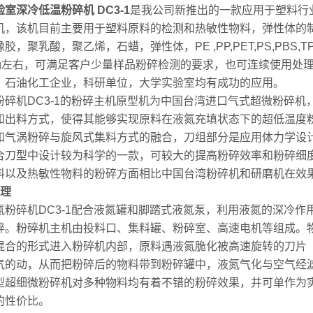
验室深冷低温粉碎机
DC3-1
是我公司新推出的一款应用于塑料行
机，该机目前主要用于塑料原料的检测和热敏性物料，弹性体的
胶，聚乳酸，聚乙烯，石蜡，弹性体，PE ,PP,PET,PS,PB
0g左右，可满足客户少量样品粉碎检测的要求，也可连续使用处
，石油化工企业，科研单位，大学实验室均有成功的应用。
粉碎机DC3-1的粉碎主机原型机为中国台湾进口气式超微粉碎
和出料方式，使得其能够实现原料在液氮充填状态下的超低温度
和气涡粉碎与旋风式集料方式的融合，刀组部分是应用体力学设计
合刀型中设计较为科学的一款，可较大的提高粉碎效率和粉碎细度
料以及热敏性物料的粉碎方面相比中国台湾粉碎机和研磨机在效
原理
粉碎机DC3-1配合液氮罐和脚踏式液氮泵，利用液氮的深冷作
碎。粉碎机主机由投料口、集料罐、粉碎室、高速电机等组成。
混合的形式进入粉碎机内部，原料遇液氮脆化被高速旋转的刀片（25
气的动，从而把粉碎后的物料带到粉碎罐中，液氮气化与空气经
型超细微粉碎机对多种物料均有着不错的粉碎效果，并可单作为
的性价比。