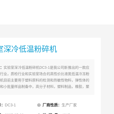
室深冷低温粉碎机
述：
实验室深冷低温粉碎机DC3-1是我公司新推出的一款应
行业，质检行业和实验室场合的高性价比液氮低温冷冻粉
机目前主要用于塑料原料的检测和热敏性物料，弹性体的
和小批量样品制备中，高分子材料，塑料制品，橡胶，聚
烯，石蜡，弹性体，PE ,PP,PET,PS,PBS,TPU等原料
不错的粉碎效果，该机Zui小粉碎量为10g左右，可满足
号：
DC3-1
厂商性质：
生产厂家
样品粉碎检测的要求可连续使用