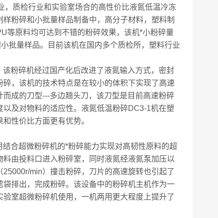
业，质检行业和实验室场合的高性价比液氮低温冷冻
制样粉碎和小批量样品制备中，高分子材料，塑料制
S,TPU等原料均可达到不错的粉碎效果，该机*小粉碎量
理小批量样品。目前该机在国内多个质检所，塑料行业
机，该粉碎机经过国产化后改进了液氮输入方式，密封
粉碎，该机的技术特点是在较小的体积下实现了高速
而成的刀型---多边翘头刀，该刀型是目前高速粉碎
以及对物料的适应性。液氮低温粉碎DC3-1机在塑
果和性价比方面更有优势。
用结合超微粉碎机的*粉碎能力实现对高韧性原料的超
物料由投料口进入粉碎室，同时液氮经液氮泵加压以
000r/min）撞击粉碎，刀片的高速旋转也引起了
滤袋排出，完成粉碎。该设备中的粉碎机主机作为一
实验室超微粉碎机使用，一机两用更大程度上提升了