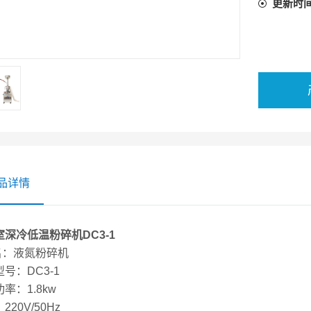
更新时
品详情
室深冷低温粉碎机
DC3-1
名：液氮粉碎机
型号：DC3-1
功率：1.8kw
220V/50Hz