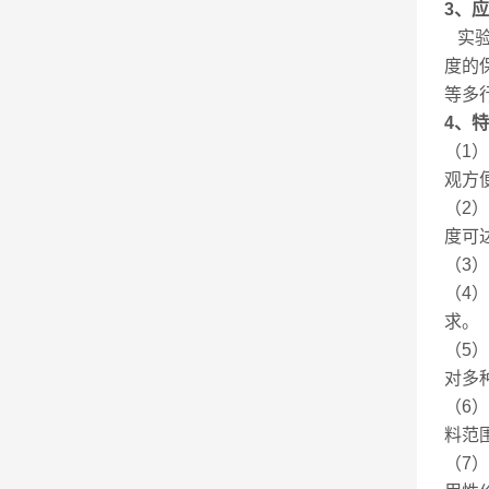
3、
实验
度的
等多
4、
（1
观方
（2
度可达
（3
（4
求。
（5
对多
（6
料范
（7