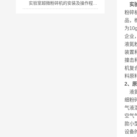
实验室超微粉碎机的安装及操作程序说明
实
粉碎
品，橡
为1
企业
液氮
装置
撞击
机复
料原
2、
液氮
细粉
气液
空气
款小
设备