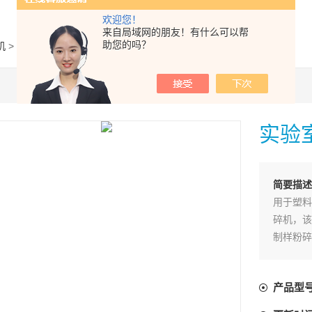
欢迎您！
来自局域网的朋友！有什么可以帮
助您的吗？
机
> DC3-1实验室深冷低温粉碎机
实验
简要描
用于塑料
碎机，该
制样粉碎
乳酸，聚乙
均可达到
产品型
客户少量