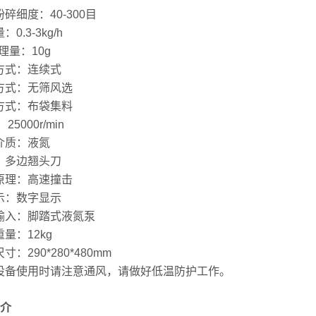
粉碎细度：40-300目
：0.3-3kg/h
处理量：10g
方式：连续式
方式：无筛风选
方式：布袋集料
：25000r/min
介质：液氮
：多边翘头刀
原理：高速撞击
示：数字显示
输入：脚踏式液氮泵
重量：12kg
寸：290*280*480mm
设备使用时请注意通风，请做好低温防护工作。
简介