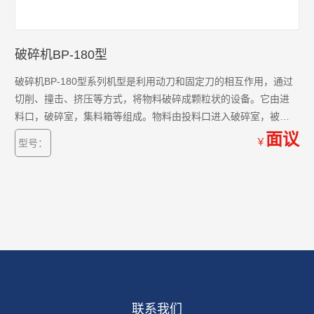
破碎机BP-180型
破碎机BP-180型系列机型是利用动刀和固定刀的相互作用，通过
切削、撞击、挤压等方式，将物料破碎成颗粒状的设备。它由进
料口，破碎室，集料箱等组成。物料由投料口进入破碎室，被高
速旋转运动的动刀和定刀破碎后，经筛网分选，落入集料箱，完
面议
￥
型号：
成破碎。
联系我们