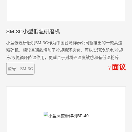
SM-3C小型低温研磨机
小型低温研磨机SM-3C作为中国台湾祥泰公司新推出的一款高速
粉碎机，相较普通款增加了冷却循环夹套，可以实现冷却水/冷却
液/液氮循环降温作用，更适合于对粉碎温度敏感和有低温粉碎要
求的原料。SM-3系列小型粉碎机是一款实验室常用粉碎设备，该
面议
￥
型号：SM-3C
机适用于干燥的食品，药品，土壤，谷物，矿石，陶瓷等物料的
粉碎。