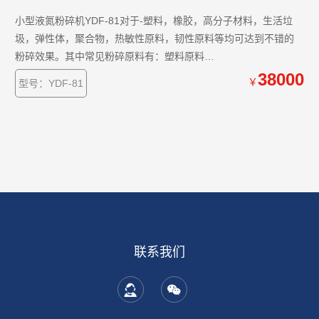
小型液氮粉碎机YDF-81对于-塑料，橡胶，高分子材料，生活垃
圾，弹性体，聚合物，热敏性原料，韧性原料等均可达到不错的
粉碎效果。其中常见粉碎原料有：塑料原料
PE,PP,PET,PS,PBS,TPU，聚乙烯，聚乳酸，改性塑料制品，塑料
38000
￥
型号：YDF-81
跑道，塑料薄膜，可降解餐具，饮料矿泉水瓶，石蜡，水果，食
品等等。该机可连续使用，能够处理小批量样品，小粉碎量为10g
左右，同时满足客户少量样品粉碎检测的要求。
联系我们