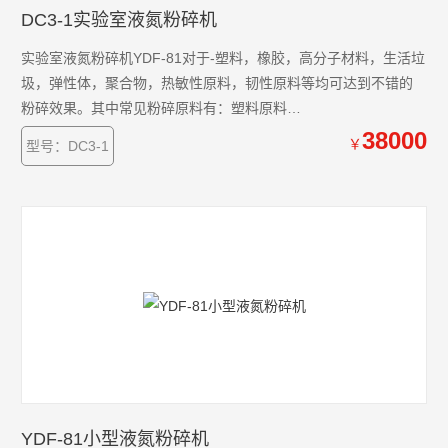
DC3-1实验室液氮粉碎机
实验室液氮粉碎机YDF-81对于-塑料，橡胶，高分子材料，生活垃
圾，弹性体，聚合物，热敏性原料，韧性原料等均可达到不错的
粉碎效果。其中常见粉碎原料有：塑料原料
PE,PP,PET,PS,PBS,TPU，聚乙烯，聚乳酸，改性塑料制品，塑料
38000
￥
型号：DC3-1
跑道，塑料薄膜，可降解餐具，饮料矿泉水瓶，石蜡，水果，食
品等等。该机可连续使用，能够处理小批量样品，小粉碎量为10g
左右，同时满足客户少量样品粉碎检测的要求。
YDF-81小型液氮粉碎机