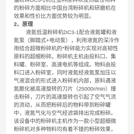
温粉碎DC3-1机在塑料原料以及热敏性物料
的粉碎方面相比中国台湾粉碎机和研磨机在
效果和性价比方面优势较为明显。
2、原理
液氮低温粉碎机DC3-1配合液氮罐和液
氮泵（脚踏式+电动泵），利用液氮的深冷作
用结合超微粉碎机的*粉碎能力实现对高韧性
原料的超细粉碎。粉碎机主机由投料口、集
料罐、粉碎室、高速电机等组成。物料由投
料口进入粉碎室，同时液氮经液氮泵加压以
气液混合的形式进入粉碎机内部，原料遇液
氮脆化被高速旋转的刀片（25000r/min）撞
击粉碎，刀片的高速旋转也引起了空气气流
的流动，从而把粉碎后的物料带到粉碎罐
中，液氮气化与空气经滤袋排出完成粉碎。
该设备中的粉碎机主机作为一款小型超细微
粉碎机对多种物料均有着不错的粉碎效果，