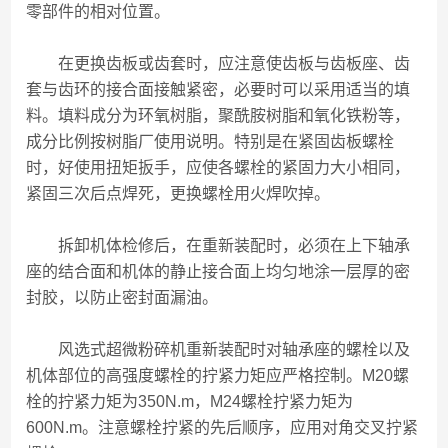
零部件的相对位置。
在更换齿板或齿套时，应注意使齿板与齿板座、齿
套与齿环的接合面接触紧密，必要时可以采用适当的填
料。填料成分为环氧树脂，聚酰胺树脂和氧化铁粉等，
成分比例按树脂厂使用说明。特别是在紧固齿板螺栓
时，好使用扭矩扳手，应使各螺栓的紧固力大小相同，
紧固三次后点焊死，更换螺栓用火焊吹掉。
拆卸机体检修后，在重新装配时，必须在上下轴承
座的结合面和机体的静止接合面上均匀地涂一层厚的密
封胶，以防止密封面漏油。
风选式超微粉碎机重新装配时对轴承座的螺栓以及
机体部位的高强度螺栓的拧紧力矩应严格控制。M20螺
栓的拧紧力矩为350N.m，M24螺栓拧紧力矩为
600N.m。注意螺栓拧紧的先后顺序，应用对角交叉拧紧