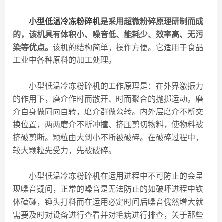
小型低温冷冻粉碎机
是采用超微粉碎原理研制而成
的，该机具有体积小、噪音低、能耗少、效率高、无污
染等优点。
该机的结构简单，操作方便。它适用于食品
工业中各种原料的加工处理。
小型低温冷冻粉碎机的工作原理是：在外界激振力
的作用下，磨介作时而散开、时而聚合的抛掷运动。磨
介自身做同向自转，磨介群做公转。内外层磨介不断交
换位置，两两磨介不断冲撞、挤压剪切物料，使物料被
挤破剪断。颗粒由大到小不断被破碎。在破碎过程中，
较大颗粒先受力，先被破碎。
小型低温冷冻粉碎机在运用进程中不可防止的会呈
现噪音疑问，正常的噪音是无法防止的如破坏进程中铁
体磕碰，锤头打料而在运用必定时间后噪音俄然增大就
需要及时对设备进行查看并对毛病进行排查，关于那些