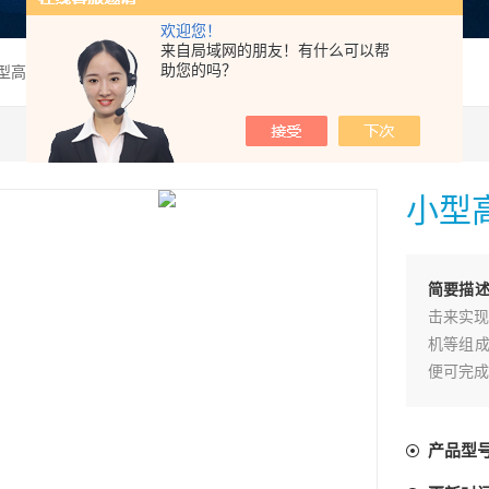
欢迎您！
来自局域网的朋友！有什么可以帮
助您的吗？
型高速粉碎机RT-N04
小型高
简要描
击来实现
机等组成
便可完成
产品型