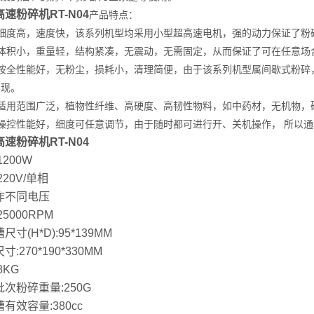
速粉碎机RT-N04
产品特点：
）细度高，速度快，该系列机型均采用小型超高速电机，强的动力保证了粉
）体积小，重量轻，结构紧凑，无震动，无需固定，从而保证了可在任意场
）按全性能好，无粉尘，损耗小，清理简便，由于该系列机型属间歇式粉碎
实现。
）适用范围广泛，植物性纤维、高硬度、高韧性物料，如中药材，无机物，
）操控性能好，细度可任意调节，由于随时都可进行开、关机操作， 所以
速粉碎机RT-N04
1200W
220V/单相
作不同电压
25000RPM
尺寸(H*D):95*139MM
寸:270*190*330MM
8KG
次粉碎重量:250G
有效容量:380cc