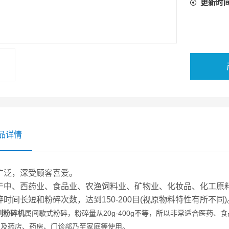
更新时
品详情
广泛，深受顾客喜爱。
于中、西药业、食品业、农渔饲料业、矿物业、化妆品、化工原
碎时间长短和粉碎次数，达到150-200目(视原物料特性有所不同)
列粉碎机
属间歇式粉碎，粉碎量从20g-400g不等，所以非常适合医药、
以及药店、药房、门诊部乃至家庭等使用。