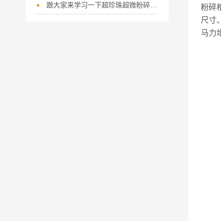
跟大家来学习一下超珍珠超微粉碎机有什么优点呢？
粉碎槽
尺寸
马力增