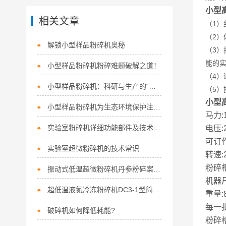
小型高
相关文章
（1
（2
解锁小型样品粉碎机奥秘
（3
能的
小型样品粉碎机粉碎难题破解之道！
（4
小型样品粉碎机：科研与生产的“隐形智造者”
（5
小型高
小型样品粉碎机为生态环境保护注入新活力
马力:
实验室粉碎机详细功能部件及技术参数描述
电压:
可订
实验室超微粉碎机的技术常识
转速:
粉碎槽
振动式低温超微粉碎机丹参粉碎案例分析
机器尺
超低温液氮冷冻粉碎机DC3-1型简要介绍
重量:
每一批
破碎机如何降低耗能?
粉碎槽