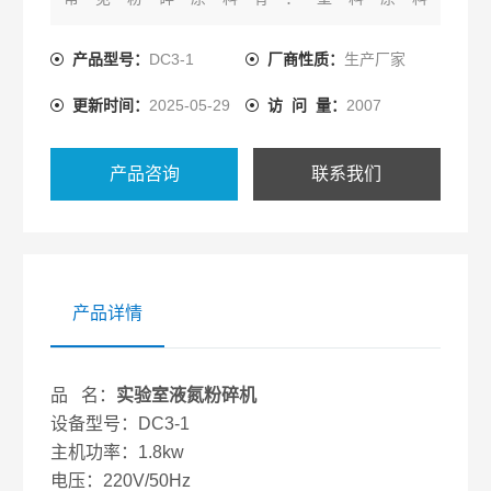
PE,PP,PET,PS,PBS,TPU，聚乙烯，聚乳酸，改性塑
料制品，塑料跑道，塑料薄膜，可降解餐具，饮料矿
产品型号：
DC3-1
厂商性质：
生产厂家
泉水瓶，石蜡，水果，食品等等。该机可连续使用，
更新时间：
2025-05-29
访 问 量：
2007
能够处理小批量样品，小粉碎量为10g左右，同时满
足客户少量样品粉碎检测的要求。
产品咨询
联系我们
产品详情
品 名：
实验室液氮粉碎机
设备型号：DC3-1
主机功率：1.8kw
电压：220V/50Hz