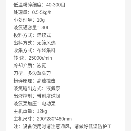
低温粉碎细度：40-300目
处理量：0.5-5kg/h
小处理量：10g
液氮罐容量：30L
投料方式：连续式
出料方式：无筛风选
收集方式：布袋集料
转 速：25000r/min
冷却介质：液氮
刀型：多边翘头刀
粉碎原理：高速撞击
液氮输出方式：液氮泵
出液控制：带刻度球阀
液氮泵加压：电动泵
主机重量：12kg
主机尺寸：290*280*480mm
注：设备使用时请注意通风，请做好低温防护工