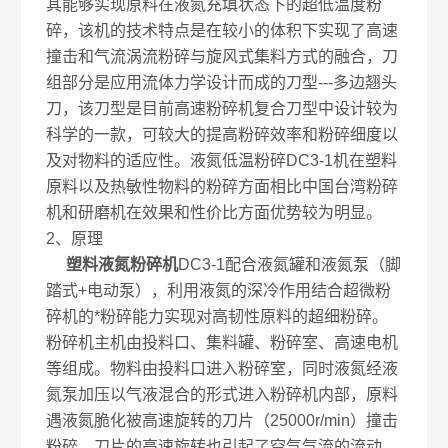
其能够实现原料在液氮充填状态下的超低温度粉
碎，该机的技术特点是在较小的体积下实现了高速
撞击和气流涡流粉碎与旋风式集料方式的融合，刀
组部分是应用流体力学设计而成的刀型---多边翘头
刀，该刀型是目前高速粉碎机复合刀型中设计较为
科学的一款，可较大的提高粉碎效率和粉碎细度以
及对物料的适应性。液氮低温粉碎DC3-1机在塑料
原料以及热敏性物料的粉碎方面相比中国台湾粉碎
机和研磨机在效果和性价比方面优势较为明显。
2、原理
塑料液氮粉碎机
DC3-1配合液氮罐和液氮泵（脚
踏式+电动泵），利用液氮的深冷作用结合超微粉
碎机的*粉碎能力实现对高韧性原料的超细粉碎。
粉碎机主机由投料口、集料罐、粉碎室、高速电机
等组成。物料由投料口进入粉碎室，同时液氮经液
氮泵加压以气液混合的形式进入粉碎机内部，原料
遇液氮脆化被高速旋转的刀片（25000r/min）撞击
粉碎，刀片的高速旋转也引起了空气气流的流动，