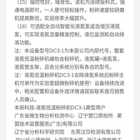
（15）操控性好，噪音低，该机为连续投料式，接
通电源即可，一人便可轻松操作，粉碎速度较研磨
机提高数倍，实验效率大幅提升。
（16）可选配全自动智能化液氮泵或自增压液氮
泵，可实现液氮流量精准控制，液位监测和自动排
液功能。
注：本设备型号DC3-1为本辰公司内部代号，整套
液氮低温粉碎机编包含粉碎机，液氮罐+液氮泵，
液氮管支架，且各分系统分别有各自的型号。
注：液氮低温粉碎机DC3-1去除液氮系统后粉碎主
机可单作为实验室超微粉碎机使用！设备持续改进
中，相关配置和设备外观详情请提前联系我司销售
人员确认。
本辰科技-液氮低温粉碎机DC3-1典型用户
广东省微生物分析检测中心 辽宁营口质检所 莱
茵技术监督服务(广东)有限公司
辽宁省分析科学研究院 东莞汉莎检测有限公司