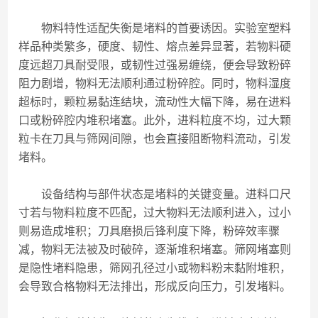
物料特性适配失衡是堵料的首要诱因。实验室塑料
样品种类繁多，硬度、韧性、熔点差异显著，若物料硬
度远超刀具耐受限，或韧性过强易缠绕，便会导致粉碎
阻力剧增，物料无法顺利通过粉碎腔。同时，物料湿度
超标时，颗粒易黏连结块，流动性大幅下降，易在进料
口或粉碎腔内堆积堵塞。此外，进料粒度不均，过大颗
粒卡在刀具与筛网间隙，也会直接阻断物料流动，引发
堵料。
设备结构与部件状态是堵料的关键变量。进料口尺
寸若与物料粒度不匹配，过大物料无法顺利进入，过小
则易造成堆积；刀具磨损后锋利度下降，粉碎效率骤
减，物料无法被及时破碎，逐渐堆积堵塞。筛网堵塞则
是隐性堵料隐患，筛网孔径过小或物料粉末黏附堆积，
会导致合格物料无法排出，形成反向压力，引发堵料。