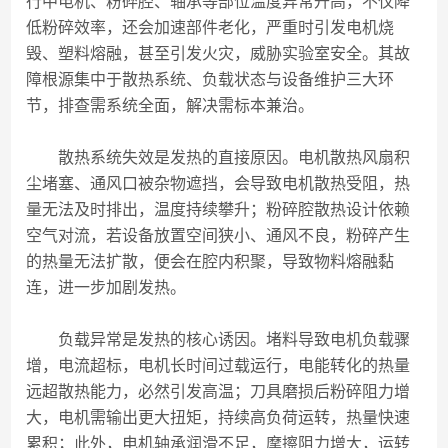
行中电机、粉碎腔、轴承等部位温度异常升高，不仅降
低粉碎效率，还会加速部件老化，严重时引发电机烧
毁、塑料熔融，甚至引发火灾，威胁实验室安全。其故
障根源集中于散热系统、负载状态与设备维护三大环
节，排查需系统全面，解决需标本兼治。
散热系统失效是发热的直接原因。电机散热风扇积
尘堵塞、通风口被杂物遮挡，会导致电机散热受阻，热
量无法及时排出，温度持续攀升；粉碎腔散热设计依赖
空气对流，若设备放置空间狭小、通风不良，粉碎产生
的热量无法扩散，便会在腔内积聚，导致物料熔融黏
连，进一步加剧发热。
负载异常是发热的核心诱因。堵料导致电机负载骤
增，电流超标，电机长时间过载运行，电能转化的热量
远超散热能力，必然引发高温；刀具磨损后粉碎阻力增
大，电机需输出更大扭矩，持续高负荷运转，热量快速
累积；此外，电机轴承润滑不足，摩擦阻力增大，运转