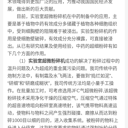
术领域得到更加广泛的应用，为推动我国国民经济发
展，做出新的巨大贡献。
目前，实验室超微粉碎机在中药制备中的应用，主
要是基于植物中药有效成分多储藏于植物各种细胞组织
中，受到细胸壁的阻隔难于被浸出。实验型粉碎机的作
用是使细胞壁破碎，有效成分充分裸露，可直接被浸
出。从已有研究结果及使用经验，中药的超细粉碎有如
下几个方面的作用。
（1）
实验室超微粉碎机
成功的解决了粉碎过程中的
温升问题及人为超成的重金属污染问题。我司传统中药
炮制方法中，有制霜及水飞两法，要做到“捣烂如泥”、
“研细”和“研磨成糊状”，我司传统方法均是小量手工操
作。在批量加工时，可考虑选用JFC气超微粉碎,该超微
粉碎技术采用净化干燥的压缩空气，压缩空气通过特殊
的超音速喷咀向粉碎室高速喷射，该气携带物料高速运
动，使物料与物料之间产生强烈碰撞、磨擦从而达到粉
碎1000目以细的目的，进入收集系统。被粉碎的物料上
升进入分级室，达到粒度要求的物料通过强制叶轮分级