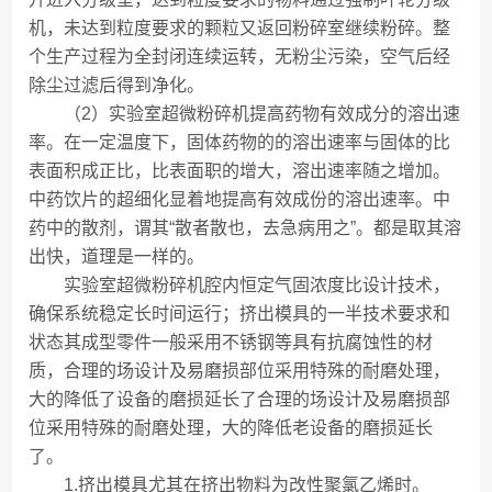
机，未达到粒度要求的颗粒又返回粉碎室继续粉碎。整
个生产过程为全封闭连续运转，无粉尘污染，空气后经
除尘过滤后得到净化。
（2）实验室超微粉碎机提高药物有效成分的溶出速
率。在一定温度下，固体药物的的溶出速率与固体的比
表面积成正比，比表面职的增大，溶出速率随之增加。
中药饮片的超细化显着地提高有效成份的溶出速率。中
药中的散剂，谓其“散者散也，去急病用之”。都是取其溶
出快，道理是一样的。
实验室超微粉碎机腔内恒定气固浓度比设计技术，
确保系统稳定长时间运行；挤出模具的一半技术要求和
状态其成型零件一般采用不锈钢等具有抗腐蚀性的材
质，合理的场设计及易磨损部位采用特殊的耐磨处理，
大的降低了设备的磨损延长了合理的场设计及易磨损部
位采用特殊的耐磨处理，大的降低老设备的磨损延长
了。
1.挤出模具尤其在挤出物料为改性聚氯乙烯时。