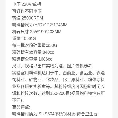
电压:220V/单相
可订作不同电压
转速:25000RPM
粉碎槽尺寸(H*D):122*174MM
机器尺寸:255*190*403MM
重量:10.3KG
每一批次粉碎重量:350G
粉碎槽有效容量:840cc
粉碎槽全容量:1686cc
尺寸、规格以出厂实物为准，图片仅供参考
实验室用粉碎机适用于中、西药业、食品业、农渔
饲料业、矿物业、化妆品、化工原料业、粉体涂料
业及各研究实验室等。其粉碎细度可因粉碎时间长
短和粉碎次数，达到150-200目(视原物料特性有所
不同)。
商品特点:
粉碎槽材质为 SUS304不锈钢材质,符合卫生要