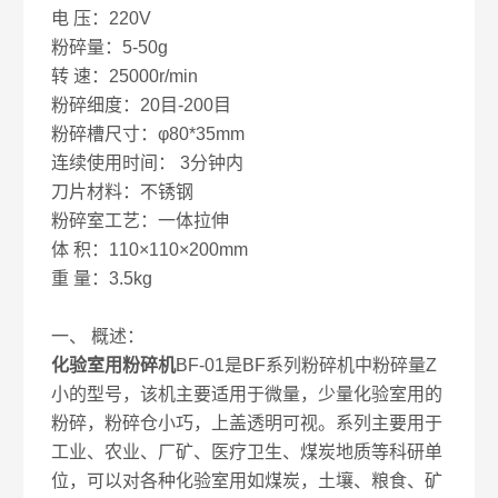
电 压：220V
粉碎量：5-50g
转 速：25000r/min
粉碎细度：20目-200目
粉碎槽尺寸：φ80*35mm
连续使用时间： 3分钟内
刀片材料：不锈钢
粉碎室工艺：一体拉伸
体 积：110×110×200mm
重 量：3.5kg
一、 概述：
化验室用粉碎机
BF-01是BF系列粉碎机中粉碎量Z
小的型号，该机主要适用于微量，少量化验室用的
粉碎，粉碎仓小巧，上盖透明可视。系列主要用于
工业、农业、厂矿、医疗卫生、煤炭地质等科研单
位，可以对各种化验室用如煤炭，土壤、粮食、矿