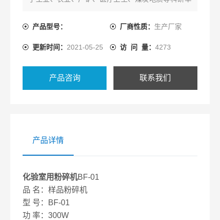
位，可以对各种化验室用如煤炭，土壤、粮食、矿
石、肥料、药品，中草药及其它化验室用进行粉碎处
产品型号：
厂商性质：
生产厂家
理，能在1-2分钟内将各种化验室用粉碎成均匀的粉
更新时间：
2021-05-25
访 问 量：
4273
末，操作简易，化验室用制作过程中，无粉尘、噪音
低。
产品咨询
联系我们
产品详情
化验室用粉碎机
BF-01
品 名：样品粉碎机
型 号：BF-01
功 率：300W