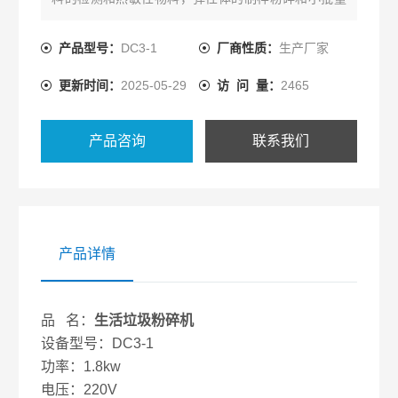
样品制备中，高分子材料，塑料制品，橡胶，聚乳
酸，聚乙烯，石蜡，弹性体，PE
产品型号：
DC3-1
厂商性质：
生产厂家
,PP,PET,PS,PBS,TPU等原料均可达到不错的粉碎效
更新时间：
2025-05-29
访 问 量：
2465
果，该机蕞小粉碎量为10g左右，可满足客户少量样
品粉碎检测的要求
产品咨询
联系我们
产品详情
品 名：
生活垃圾粉碎机
设备型号：DC3-1
功率：1.8kw
电压：220V