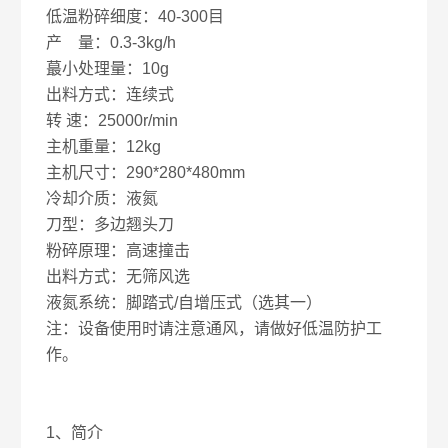
低温粉碎细度：40-300目
产 量：0.3-3kg/h
蕞小处理量：10g
出料方式：连续式
转 速：25000r/min
主机重量：12kg
主机尺寸：290*280*480mm
冷却介质：液氮
刀型：多边翘头刀
粉碎原理：高速撞击
出料方式：无筛风选
液氮系统：脚踏式/自增压式（选其一）
注：设备使用时请注意通风，请做好低温防护工
作。
1、简介