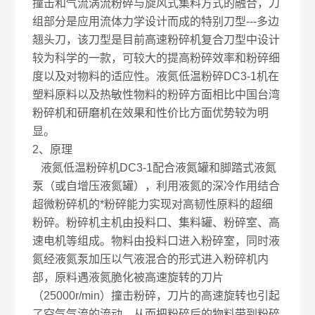
撞击和气流涡流粉碎与旋风式集料方式的融合，刀
组部分是应用流体力学设计而成的特别刀型---多边
翘头刀，该刀型是目前高速粉碎机复合刀型中设计
较为科学的一款，可较大的提高粉碎效率和粉碎细
度以及对物料的适应性。液氮低温粉碎DC3-1机在
塑料原料以及热敏性物料的粉碎方面相比中国台湾
粉碎机和研磨机在效果和性价比方面优势较为明
显。
2、原理
液氮低温粉碎机DC3-1配合液氮罐和脚踏式液氮
泵（或自增压液氮罐），利用液氮的深冷作用结合
超微粉碎机的*粉碎能力实现对高韧性原料的超细
粉碎。粉碎机主机由投料口、集料罐、粉碎室、高
速电机等组成。物料由投料口进入粉碎室，同时液
氮经液氮泵加压以气液混合的形式进入粉碎机内
部，原料遇液氮脆化被高速旋转的刀片
（25000r/min）撞击粉碎，刀片的高速旋转也引起
了空气气流的流动，从而把粉碎后的物料带到粉碎