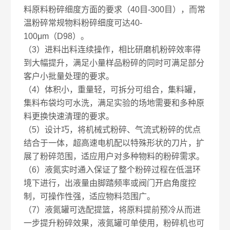
料原料粉碎细度方面的要求（40目-300目），而常
温粉碎常规物料粉碎细度可达40-
100μm（D98）。
（3）进料出料连续操作，相比研磨机粉碎效率得
到大幅提升，满足小量样品粉碎的同时可满足部分
客户小批量处理的要求。
（4）体积小，重量轻，可拆分可组合，集料罐，
集料布袋均可水洗，满足实验的场地需要和多种原
料更换快速清理的要求。
（5）设计巧，将机械式粉碎、气流式粉碎的优点
结合于一体，超高速电机配以特殊形状的刀片，扩
展了粉碎范围，适应用户对多种物料的粉碎需求。
（6）液氮实时通入保证了整个粉碎过程在低温环
境下进行，出液量由脚踏频率或阀门开启角度控
制，可操作性强，适应物料范围广。
（7）液氮罐可选配提篮，将原料提前预冷从而进
一步提升粉碎效果，液氮罐可单使用，粉碎机也可