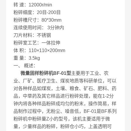
转 速：12000r/min
粉碎细度：20目-200目
粉碎槽尺寸：80*30mm
连续使用时间： 3分钟内
刀片材料：不锈钢
粉碎室工艺：一体拉伸
体 积：110×110×200mm
重 量：3.5kg
一、 概述：
微量固样粉碎机BF-01型
主要用于工业、农
业、厂矿、医疗卫生、煤炭地质等科研单位，可以
对各种样品如煤炭，土壤、粮食、矿石、肥料、药
品，中草药及其它样品进行粉碎处理，能在1-2分
钟内将各种样品粉碎成均匀的粉末，操作简易，样
品制作过程中，无粉尘、噪音低，BF-01是BF系列
粉碎机中粉碎量Z小的型号，该机主要适用于微
量，少量样品的粉碎，粉碎仓小巧，上盖透明可