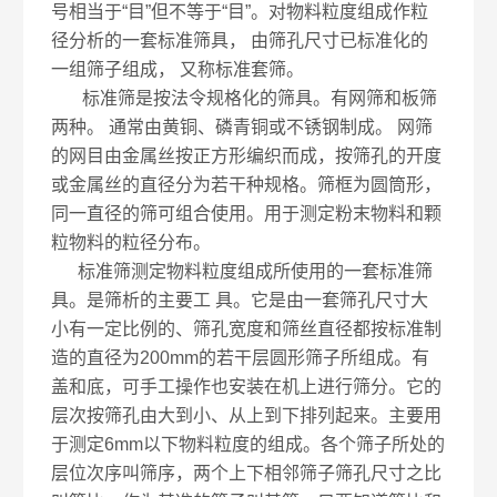
号相当于“目”但不等于“目”。对物料粒度组成作粒
径分析的一套标准筛具， 由筛孔尺寸已标准化的
一组筛子组成， 又称标准套筛。
标准筛是按法令规格化的筛具。有网筛和板筛
两种。 通常由黄铜、磷青铜或不锈钢制成。 网筛
的网目由金属丝按正方形编织而成，按筛孔的开度
或金属丝的直径分为若干种规格。筛框为圆筒形，
同一直径的筛可组合使用。用于测定粉末物料和颗
粒物料的粒径分布。
标准筛测定物料粒度组成所使用的一套标准筛
具。是筛析的主要工 具。它是由一套筛孔尺寸大
小有一定比例的、筛孔宽度和筛丝直径都按标准制
造的直径为200mm的若干层圆形筛子所组成。有
盖和底，可手工操作也安装在机上进行筛分。它的
层次按筛孔由大到小、从上到下排列起来。主要用
于测定6mm以下物料粒度的组成。各个筛子所处的
层位次序叫筛序，两个上下相邻筛子筛孔尺寸之比