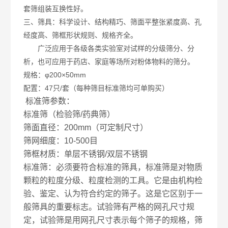
套筛组装互换性好。
三、筛具：科学设计、结构精巧、筛面平整张紧度高、孔
经度高、筛框形状规则、规格齐全。
广泛应用于各级各类实验室对试样的分级筛分、分
析，也可应用于药店、家庭等场所对粉体物料的筛分。
规格：φ200×50mm
配置：47只/套（每种筛目标准筛均可单购买）
标准筛参数：
标准筛（检验筛/药典筛）
筛面直径：200mm（可定制尺寸）
筛网细度：10-500目
筛框材质：单层不锈钢/双层不锈钢
标准筛：必须要符合标准的筛具，标准筛是对物质
颗粒的粒度分级、粒度检测的工具。它是由机构检
验、鉴定、认为符合约定的筛子。这是它区别于一
般筛具的重要标志。试验筛有严格的网孔尺寸规
定，试验筛是用网孔尺寸表示每个筛子的规格，筛