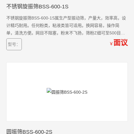
不锈钢旋振筛BSS-600-1S
不锈钢旋振筛BSS-600-1S属生产型振动筛，产量大，效率高，设
计精巧耐用。任何粉类，粘液类皆可适用。换网容易，操作简
单，清洗方便。网目不阻塞，粉末不飞扬，筛粉Z细可至500目。
杂质粗料自动排出，可以自动化作业。体积小，不占空间，移动
面议
￥
型号：
方便，换网快速，只需3-5分钟。
圆振筛BSS-600-2S