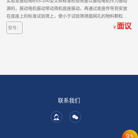
实验室振动筛BSS-200型又称标准检验筛是以振动电机作为振动
源的，振动电机振动带动筛机底座振动，再通过底座传导到安放
在底座上的标准试验筛上，使小于试验筛筛面网孔的物料颗粒筛
分进下层试验筛，如此层层筛选，使每层试验筛内只留相同粒度
面议
￥
型号：
的物料。达到不同粒度的分离并确定此物料的粒度组成。
联系我们