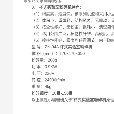
诊部乃至家庭等使用。
3、 杯式
实验室粉碎机
特点：
（1）细度高，速度快，该系列机型均采用小型
（2）体积小，重量轻，结构紧凑，无震动，无
（3）按全性能好，无粉尘，损耗小，清理简便
（4）适用范围广泛，植物性纤维、高硬度、高
（5）操控性能好，细度可任意调节，由于随时
型 号：ZN-04A 杯式实验室粉碎机
体 积（mm）：170×170×350
粉碎量：200g
功 率：0.9KW
电 压：220V
转 速：24000r/min
重 量：4kg
粉碎细度：10目-150目
以上就是小编珊珊关于“杯式
实验室粉碎机
原