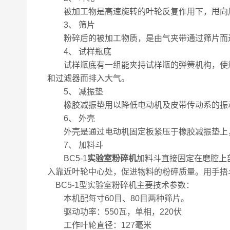
被加工物是高速旋转的叶轮反复作用下，甩向周
3、 筛片
粉碎后的被加工物质，是由气夹带通过筛片而进入
4、 试样瓶底
试样瓶底有一组能夹持试样瓶的弹簧机构，使瓶
和过滤器而排入大气。
5、 减振垫
橡胶减振垫用以降低电动机及皮带传动系的振
6、 外壳
外壳是通过电动机固定板紧压于橡胶减振垫上，
7、 加料斗
BC5-1
实验室粉碎机
加料斗直接固定在磨腔上
入靠近叶轮中心处，促进物料的粉碎质量。用手捂
BC5-1型实验室粉碎机主要技术参数：
本机配每寸60目、80目两种筛片。
驱动功率：550瓦，单相，220伏
工作叶轮直径：127毫米