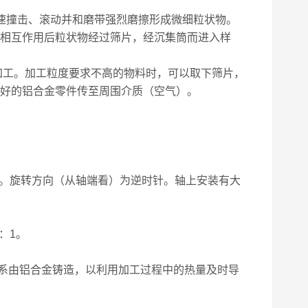
速撞击、滚动并和磨带强烈磨擦形成微细粒状物。
相互作用后粒状物经过筛片，经沉集筒而进入样
加工。加工粒度要求不高的物料时，可以取下筛片，
良好的铝合金零件传至周围介质（空气）。
/分。旋转方向（从轴端看）为逆时针。轴上安装有大
：1。
系由铝合金铸造，以利用加工过程中的热量及时导