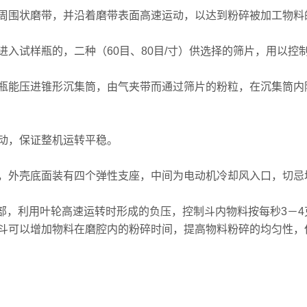
围状磨带，并沿着磨带表面高速运动，以达到粉碎被加工物料
试样瓶的，二种（60目、80目/寸）供选择的筛片，用以控
能压进锥形沉集筒，由气夹带而通过筛片的粉粒，在沉集筒内
动，保证整机运转平稳。
外壳底面装有四个弹性支座，中间为电动机冷却风入口，切忌
部，利用叶轮高速运转时形成的负压，控制斗内物料按每秒3－
斗可以增加物料在磨腔内的粉碎时间，提高物料粉碎的均匀性，