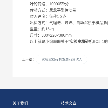
叶轮转速：10000转/分
传动方式：尼龙平型传动带
喂入速度：每秒1-2克
出料方式：气输送、过筛、自动沉积于样品瓶
重量：约16kg
尺寸：330×220×380mm
以上就是小编珊珊关于“
实验室粉碎机
BC5-
上一篇：
实验室粉碎机发展前景诱人
关于我们
技术文章