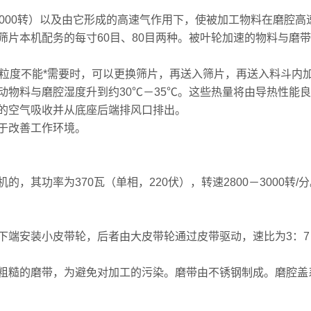
00转）以及由它形成的高速气作用下，使被加工物料在磨腔高
本机配务的每寸60目、80目两种。被叶轮加速的物料与磨带
度不能*需要时，可以更换筛片，再送入筛片，再送入料斗内
动物料与磨腔湿度升到约30℃－35℃。这些热量将由导热性能
空气吸收并从底座后端排风口排出。
于改善工作环境。
其功率为370瓦（单相，220伏），转速2800－3000转
端安装小皮带轮，后者由大皮带轮通过皮带驱动，速比为3：7
糙的磨带，为避免对加工的污染。磨带由不锈钢制成。磨腔盖