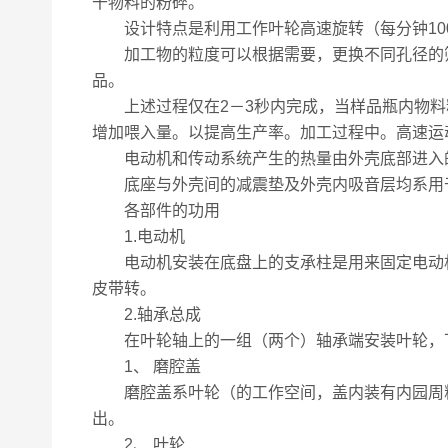
干物料的粉碎。
设计特点是利用工作叶轮高速旋转（每分钟100
加工物的粒度可以根据需要，更换不同孔径的筛片
品。
上述过程仅在2－3秒内完成，当样品瓶内物料粒
增加喂入量。以提高生产率。加工过程中。高速运
电动机和传动系统产生的热量由外壳底部进入的
底座与外壳间的减震垫及外壳内吸音层均系用
各部件的功用
1.电动机
电动机安装在底盘上的支承柱是用来固定电动机的，
皮带转。
2.轴承总成
在叶轮轴上的一组（两个）轴承端安装叶轮，下
1、 磨腔盖
磨腔盖系叶轮（的工作空间，盖内装有内园周粗
出。
2、 叶轮