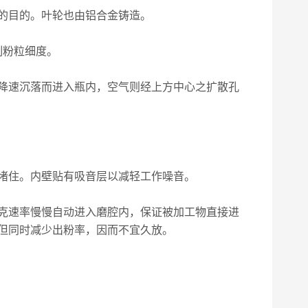
的目的。叶轮也由铝合金铸造。
制粉粒细度。
降速沉落而进入瓶内，空气则经上方中心之扩散孔
堵住。内壁贴有吸音层以减轻工作噪音。
4克速率慢慢自动进入磨腔内，保证被加工物直接进
但同时减少出粉率，因而不宜久放。