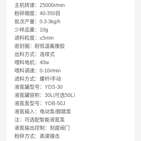
主机转速：25000r/min
粉碎细度：40-350目
批次产量：0.3-3kg/h
少样品量：10g
进料粒度：≤5mm
密封圈：耐低温氟橡胶
出料方式：连续式
喂料电机：40w
喂料调速：0-10r/min
进料方式：螺杆/手动
液氮罐型号：YDS-30
液氮罐容积：30L(可选50L）
液氮泵型号：YDB-50J
液氮输入：电动泵/脚踏泵
注：可选配智能液氮泵
液氮输出控制：刻度阀门
粉碎方式：高速撞击