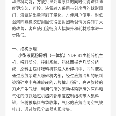
动进料功能，方便批量处理原料的同时使得进料速
度更均匀，可控。液氮输入采用带刻度盘的球形阀
门，液氮输出量得到了量化，方便用户使用。耐低
温聚四氟橡胶密封圈使得密封圈断裂情况得到了大
的改善，客户使用流畅度大幅提升和耗材成本进一
步降低。
一、结构原理：
小型液氮粉碎机（一体机）
YDF-81由粉碎机主
机，喂料部分，控制系统，箱体面板等几部分组
成，原料由螺杆喂料机输送入粉碎机中，同时液氮
通过液氮泵进入粉碎机内部，经过液氮冷却的原料
被粉碎室中高速旋转的刀片撞击粉碎，高速旋转的
刀片产生气旋，利用气旋的流动将粉碎后的原料和
气化的液氮通过机器内部细度控制结构带入集料
罐，细粉被集料布袋收集，气化的液氮连同空气被
排出，通过旋风分离器实现收集。