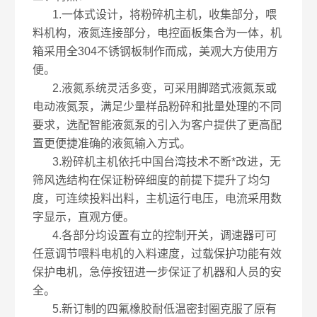
1.一体式设计，将粉碎机主机，收集部分，喂
料机构，液氮连接部分，电控面板集合为一体，机
箱采用全304不锈钢板制作而成，美观大方使用方
便。
2.液氮系统灵活多变，可采用脚踏式液氮泵或
电动液氮泵，满足少量样品粉碎和批量处理的不同
要求，选配智能液氮泵的引入为客户提供了更高配
置更便捷准确的液氮输入方式。
3.粉碎机主机依托中国台湾技术不断*改进，无
筛风选结构在保证粉碎细度的前提下提升了均匀
度，可连续投料出料，主机运行电压，电流采用数
字显示，直观方便。
4.各部分均设置有立的控制开关，调速器可可
任意调节喂料电机的入料速度，过载保护功能有效
保护电机，急停按钮进一步保证了机器和人员的安
全。
5.新订制的四氟橡胶耐低温密封圈克服了原有