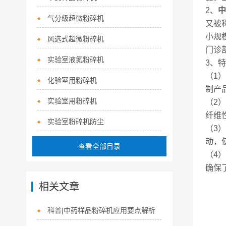
2、
中
气分级超微粉碎机
又被
小规
风选式超微粉碎机
门诊
实验室液氮粉碎机
3、
（1
化验室用粉碎机
制产
实验室用粉碎机
（2
纤维
实验室粉碎机防尘
（3
动，
查看全部目录
（4
确保
相关文章
科普|中药样品粉碎机应用要点解析