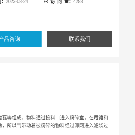
间：
2023-08-24
访 问 量：
4288
产品咨询
联系我们
磨瓦等组成。物料通过投料口进入粉碎室，在甩锤和
动，所以气带动着被粉碎的物料经过筛网进入滤袋过