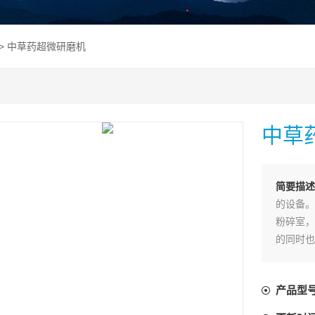
> 中草药超微研磨机
中草
简要描述
的设备。
粉碎室，
的同时也
滤袋过滤
产品型