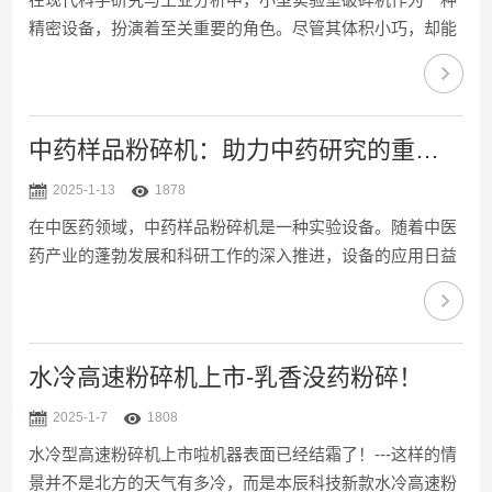
精密设备，扮演着至关重要的角色。尽管其体积小巧，却能
在样品制备过程中展现出巨大的能量与灵活性，为科研人员
提供了高效、精准的样品处理手段。本文将深入探讨设备的
应用领域、对科研工作的推动作用、...
中药样品粉碎机：助力中药研究的重要工具
2025-1-13
1878
在中医药领域，中药样品粉碎机是一种实验设备。随着中医
药产业的蓬勃发展和科研工作的深入推进，设备的应用日益
广泛，为中药材的加工、制备以及新药研发提供了强有力的
支持。中医药作为我国的医学体系，其疗效在很大程度上依
赖于药材的精细加工。中药样品粉碎...
水冷高速粉碎机上市-乳香没药粉碎！
2025-1-7
1808
水冷型高速粉碎机上市啦机器表面已经结霜了！---这样的情
景并不是北方的天气有多冷，而是本辰科技新款水冷高速粉