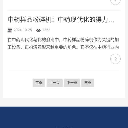
备之一。本文将详细介绍定义、分类、结构组成、应用领域
以及维护保养等方面的内容。风选式...
中药样品粉碎机：中药现代化的得力助手
2024-10-25
1352
在中药现代化与化的浪潮中，中药样品粉碎机作为关键的加
工设备，正扮演着越来越重要的角色。它不仅在中药行业内
部得到了广泛应用，还在化工、矿山和科研单位等多个领域
展现出了其价值和魅力。中药样品粉碎机是一款专为处理中
药材而设计的粉碎设备。它能够将中...
首页
上一页
下一页
末页