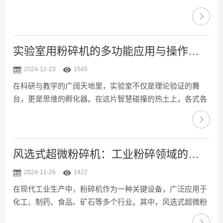
碎机搭配的冷水机展现的制冷效果。小型高速粉碎机BF系列
俗称高速万能粉碎机、小钢磨，是一款有着悠久生产历史的
机型，也属于实验室和中药制...
实验室用粉碎机的多功能应用与操作指南
2024-12-23
1545
在科研与教学的广阔天地里，实验室不仅是理论验证的舞
台，更是思维的孵化器。在这片智慧碰撞的热土上，各式各
样的仪器设备如同魔术师手中的法杖，将抽象的科学构想转
化为具象的实验数据。其中，实验室用粉碎机作为样品前处
理的关键设备，以其高效、精准的粉碎...
风选式超微粉碎机：工业粉碎领域的重要设备
2024-11-26
1422
在现代工业生产中，粉碎机作为一种关键设备，广泛应用于
化工、制药、食品、矿石等多个行业。其中，风选式超微粉
碎机以其性能和广泛的适用性，成为工业粉碎领域的重要设