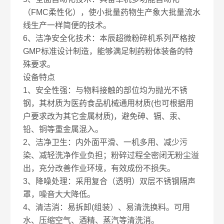
（FMC柔性化），使小批量药物生产象大批量流水
线生产一样简便的技术。
6、洁净安全化技术：本辰超微粉碎机系列严格按
GMP标准设计制造，能够满足制药粉体装备的特
殊要求。
设备特点
1、安全性强：与物料接触的部位均为抛光不锈
钢，其材质为医药食品机械通用材质(也可根据用
户要求改为其它金属材质)，避免砷、镉、汞、
铅、铜等重金属混入。
2、洁净卫生：内外面平滑、一机多用、减少污
染、减轻洗净作业负担；粉碎过程全密闭无粉尘溢
出，充分改善作业环境，有效成份不损失。
3、降噪处理：采用复合（透明）双层不锈钢隔声
罩，噪音大大降低。
4、清洁消：易拆卸(组装）、易清洗换料。可用
水、压缩空气、酒精、蒸汽等清洗消。