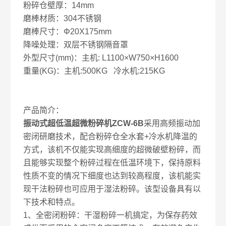
粉碎仓壁厚：14mm
磨棒材质：304不锈钢
磨棒尺寸：Φ20X175mm
降噪处理：双层不锈钢隔音罩
外型尺寸(mm)：主机: L1100×W750×H1600
重量(KG)：主机:500KG 冷水机:215KG
产品简介：
振动式超低温超微粉碎机ZCW-6B
采用高频振动加
密闭研磨技术，配合粉碎仓全水套+冷水机降温的
方式，该机不仅能实现高细度的超微破壁粉碎，而
且能够实现整个粉碎过程在低温环境下，保持原料
性质不变的情况下细度也达到较高程度，该机能实
现干法粉碎也可应用于湿法粉碎。该型设备具有以
下技术和特点。
1、全密闭粉碎：干湿粉碎一机搞定，为保存药效