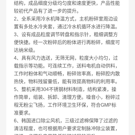
结构，成品细度分级均匀度和速度更快，产品性能
较初代产品有了进一步的提升。
2、全系采用冷水机降温方式，主机粉碎室周边设
置有多处水冷夹套，通过冷水机循环水进行降温。
3、设有成品粒度调节转盘和指示针，粗细调整方
便快捷。经一次粉碎后的粉体进行再粉碎，细度可
达纳米级。
4、具有风力选送，无筛无网，粒度大小均匀，过
载指示等功能。可连续工作，送料电机自动供料，
工作时粉体和气动顺畅，粉碎效率高，粉碎腔内散
热快，物料残留量低，能有效提高物料的利用率。
5、整机采用304不锈钢材料制造，结构紧凑，操
作简单，组装、拆卸、清理方便。噪音小，粉碎过
程无粉尘飞扬，工作环境卫生环保，符合GMP标
准要求。
6、韩国进口除尘风机，三级过滤棉保障了过滤的
清洁程度，也可根据用户要求定制脉冲除尘装置，