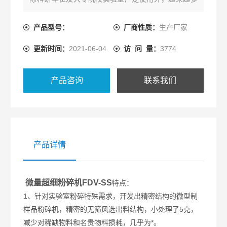
的家庭用户也购买此机用来对贵重滋补药品进行超微
化粉碎使用，以利于营养或药用成分的吸收，比如虫
产品型号：
厂商性质：
生产厂家
草类和人参类等。
更新时间：
2021-06-04
访 问 量：
3774
产品咨询
联系我们
产品详情
微量超细粉碎机FDV-SS
特点：
1、针对实验室粉碎特殊需求，开发出精密结构的微型制
样品粉碎机，精密的无筛风选出料结构，小处理了5克，
减少对稀缺物料和名贵物料损耗，几乎为*。