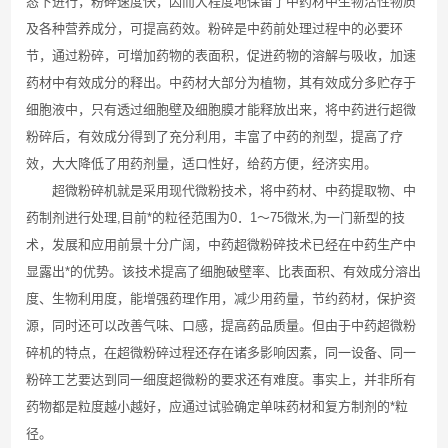
态下进行，粉碎速度快，因而大程度地保留了中药材中生物活性物质
及各种营养成分，可提高药效。粉碎是中药前处理过程中的必要环
节，通过粉碎，可增加药物的表面积，促进药物的溶解与吸收，加速
药材中有效成分的释出。中药材大部分为植物，其有效成分多贮存于
细胞液中，只有透过细胞壁及细胞膜才能释放出来，将中药进行超微
粉碎后，有效成分得到了充分利用，丰富了中药的剂型，提高了疗
效，大大降低了用药剂量，适口性好，给药方便，经济实用。
超微粉碎机就是采用现代微粉技术，将中药材、中药提取物、中
药制剂进行处理,目前*的粒径范围为0．1～75微米,为一门新型的技
术，发展和应用前景十分广阔，中药超微粉碎技术已经在中药生产中
显露出*的优势。该技术提高了细胞破壁率、比表面积、有效成分溶出
度、生物利用度，能增强药理作用，减少用药量，节约药材，保护资
源，同时还可以改善气味、口感，提高药品质量。但由于中药超微粉
碎机的特点，在超微粉碎过程还存在诸多影响因素，同一设备、同一
粉碎工艺要达到同一细度超微粉的要求还有难度。事实上，并非所有
药物都是粒度越小越好，应通过试验确定单味药材和复方制剂的*粒
径。