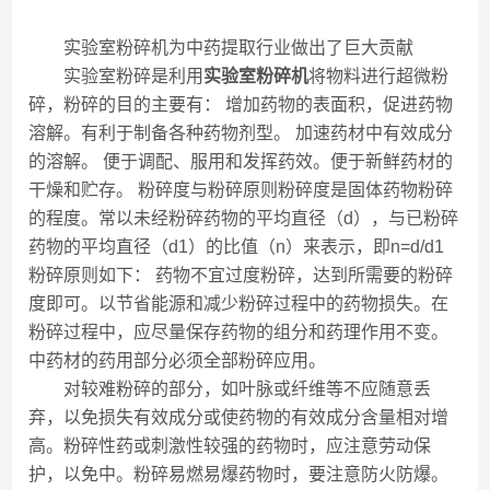
实验室粉碎机为中药提取行业做出了巨大贡献
实验室粉碎是利用
实验室粉碎机
将物料进行超微粉
碎，粉碎的目的主要有： 增加药物的表面积，促进药物
溶解。有利于制备各种药物剂型。 加速药材中有效成分
的溶解。 便于调配、服用和发挥药效。便于新鲜药材的
干燥和贮存。 粉碎度与粉碎原则粉碎度是固体药物粉碎
的程度。常以未经粉碎药物的平均直径（d），与已粉碎
药物的平均直径（d1）的比值（n）来表示，即n=d/d1
粉碎原则如下： 药物不宜过度粉碎，达到所需要的粉碎
度即可。以节省能源和减少粉碎过程中的药物损失。在
粉碎过程中，应尽量保存药物的组分和药理作用不变。
中药材的药用部分必须全部粉碎应用。
对较难粉碎的部分，如叶脉或纤维等不应随意丢
弃，以免损失有效成分或使药物的有效成分含量相对增
高。粉碎性药或刺激性较强的药物时，应注意劳动保
护，以免中。粉碎易燃易爆药物时，要注意防火防爆。