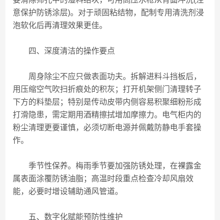
意保护防锈涂层)。对于顽固粘结物，配制专用清洗剂浸
泡软化后再清理效果更佳。
四、深度清洁的操作要点
周身除尘不应只做表面功夫。拆解进料斗挡板后，
用压缩空气吹扫折痕处的积灰；打开机架侧门清理转子
下方的料垫层；特别是传动皮带内侧容易积聚细粉形成
打滑隐患，需定期用酒精擦拭增加摩擦力。电气柜内的
粉尘清理更要谨慎，必须切断电源并佩戴防静电手套操
作。
季节性保养。梅雨季节要加强防锈处理，在裸露金
属表面涂覆防锈油脂；高温时段重点检查冷却风扇效
能，必要时增设辅助通风管道。
五、数字化赋能预防性维护