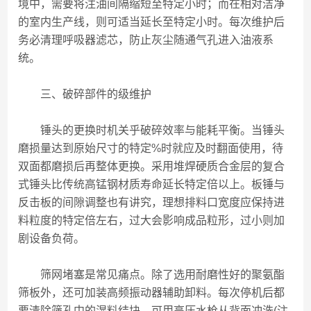
境中，需要将注油间隔缩短至特定小时；而在相对洁净
的室内生产线，则可适当延长至特定小时。每次维护后
务必清理呼吸器滤芯，防止灰尘随通气孔进入油液系
统。
三、破碎部件的级维护
锤头的更换时机关乎破碎效率与能耗平衡。当锤头
磨损量达到原始尺寸的特定%时就应及时翻面使用，待
双面都磨损后再整体更换。采用堆焊硬质合金层的复合
式锤头比传统高锰钢材质寿命延长特定倍以上。板锤与
反击板的间隙调整也有讲究，理想排料口宽度应保持进
料粒度的特定倍左右，过大会影响成品粒形，过小则加
剧设备负荷。
筛网堵塞是常见痛点。除了选用耐磨性好的聚氨酯
筛板外，还可加装高频振动器辅助卸料。每次停机后都
要清除筛孔中的湿料结块，可用高压水枪从背面冲洗(注