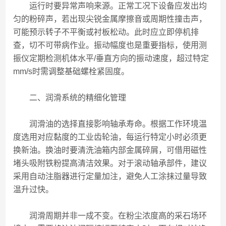
运行时要异常声响来源。正常工况下设备应发出均
匀的粉碎声，若出现尖锐金属摩擦音或周期性撞击声，
可能预示转子不平衡或衬板松动。此时应立即停机排
查，切不可带病作业。振动幅度也是重要指标，使用测
振仪定期检测机体水平/垂直方向的振动速度，超过特定
mm/s时需调整基础螺栓紧固度。
二、润滑系统的精细化管理
润滑油的选择直接影响轴承寿命。根据工作环境温
度选用对应黏度的工业齿轮油，每运行特定小时必须更
换新油。换油时要清洗油箱内部金属碎屑，可借用磁性
堵头吸附铁粉提高清洁效果。对于滚动轴承部件，建议
采用自动注脂器进行定量加注，避免人工涂抹过量导致
温升过快。
润滑周期并非一成不变。在粉尘浓度高的采石场环