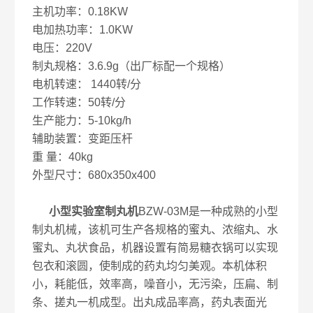
主机功率：0.18KW
电加热功率：1.0KW
电压：220V
制丸规格：3.6.9g（出厂标配一个规格）
电机转速： 1440转/分
工作转速：50转/分
生产能力：5-10kg/h
辅助装置：变距压杆
重 量：40kg
外型尺寸：680x350x400
小型实验室制丸机
BZW-03M是一种成熟的小型
制丸机械，该机可生产各规格的蜜丸、浓缩丸、水
蜜丸、丸状食品，机器设置有简易糖衣锅可以实现
包衣和滚圆，使制成的药丸均匀美观。本机体积
小，耗能低，效率高，噪音小，无污染，压扁、制
条、搓丸一机成型。出丸成品率高，药丸表面光