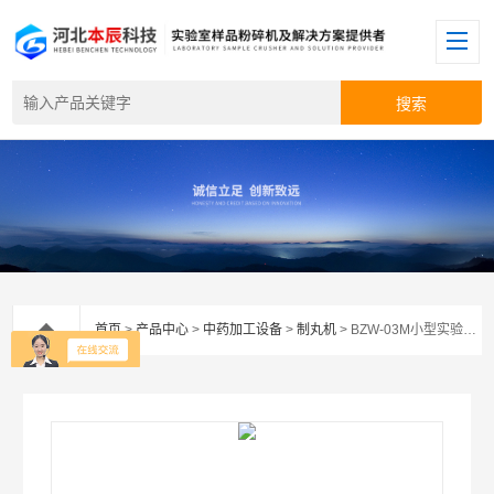
首页
>
产品中心
>
中药加工设备
>
制丸机
> BZW-03M小型实验室制丸机