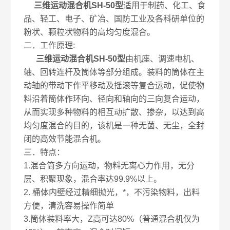
三维运动混合机SH-50型
适用于制药、化工、食
品、轻工、电子、矿冶、国防工业及各科研单位的
粉状、颗粒状物料的高均匀度混合。
二．工作原理:
三维运动混合机SH-50型
由机座、调速电机、
轴、回转连杆及筒体等部分组成。装料的筒体在主
动轴的带动下作平移动及摇滚等复合运动，促使物
料沿着筒体作环向、径向和轴向的三向复合运动，
从而实现多种物料的相互动扩散、掺杂，以达到高
均匀度混合的目的，该机是一种无菌、无尘，全封
闭的高效节能混合机。
三．特点：
1.混合筒多方向运动，物料无离心力作用，无分
层、积聚现象，混合率达99.9%以上。
2. 桶体内壁经过精细抛光，*，不污染物料，出料
方便，清洗容易操作简单
3.筒体装料率大，Z高可达80%（普通混合机仅为